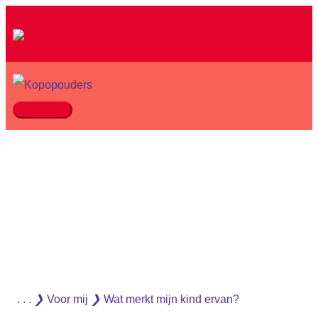
Ga
naar
de
inhoud
Hoofdmenu
. . .
❯
Voor mij
❯
Wat merkt mijn kind ervan?