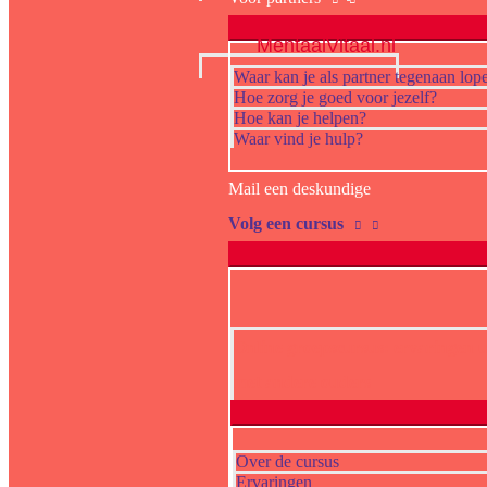
MentaalVitaal.nl
Waar kan je als partner tegenaan lop
Hoe zorg je goed voor jezelf?
Hoe kan je helpen?
Waar vind je hulp?
Mail een deskundige
Volg een cursus
Online groepscursus: ervaringen u
met andere ouders
Over de cursus
Ervaringen