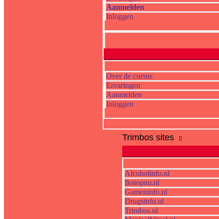
Aanmelden
Inloggen
Zelfhulpcursus: individueel op ei
Over de cursus
Ervaringen
Aanmelden
Inloggen
Trimbos sites
Alcoholinfo.nl
Ikstopnu.nl
Gameninfo.nl
Drugsinfo.nl
Trimbos.nl