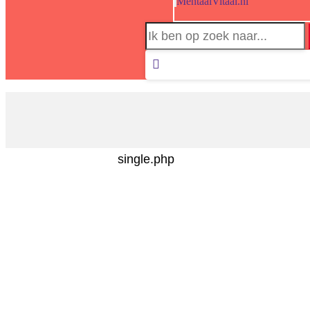
MentaalVitaal.nl
Search
for:
Zoeken
single.php