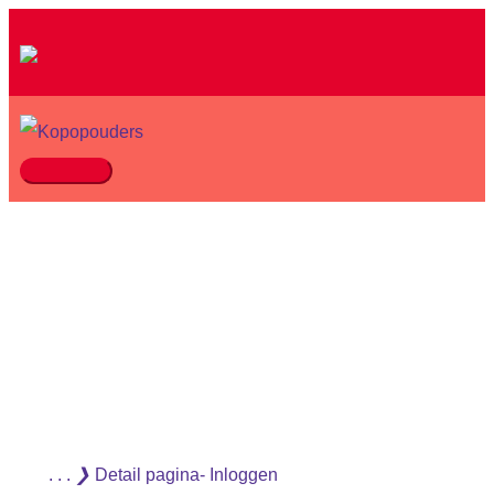
Ga
naar
de
inhoud
Hoofdmenu
. . .
❯
Detail pagina- Inloggen