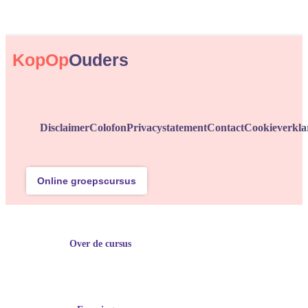
KopOp
Ouders
Disclaimer
Colofon
Privacystatement
Contact
Cookieverkla
Online groepscursus
Over de cursus