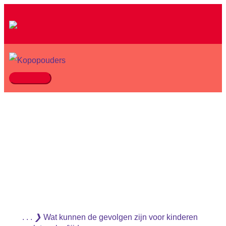
Ga
naar
de
inhoud
Hoofdmenu
. . .
❯
Wat kunnen de gevolgen zijn voor kinderen