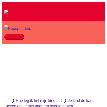
Ga
naar
de
inhoud
Hoofdmenu
. . .
❯
Hoe leg ik het mijn kind uit?
❯
Je kind de kans
geven om er met anderen over te praten